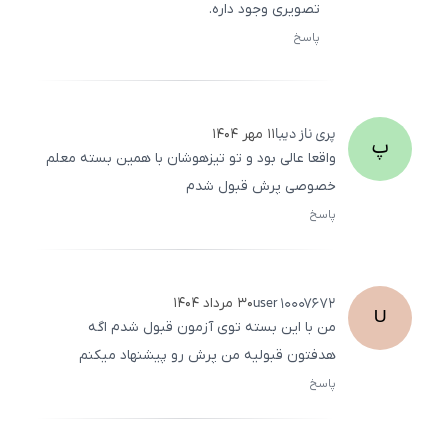
تصویری وجود داره.
پاسخ
ثبت
500
/
0
پری ناز
دیبا
۱۱ مهر ۱۴۰۴
پ
واقعا عالی بود و تو تیزهوشان با همین بسته معلم
خصوصی پرش قبول شدم
پاسخ
ثبت
500
/
0
user
10007672
۳۰ مرداد ۱۴۰۴
U
من با این بسته توی آزمون قبول شدم اگه
هدفتون قبولیه من پرش رو پیشنهاد میکنم
پاسخ
ثبت
500
/
0