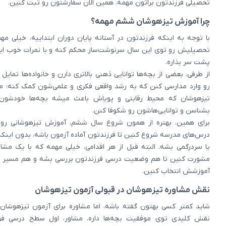
تحصیلی فرزندتون براتون مهمه، همین الان سفارشتون رو ثبت کنین.
چرا آموزش تیزهوشان ششم مهمه؟
با توجه به اینکه فرزندتون در آستانه پایان دوران ابتداییه، خیلی مه
تحصیلیش رو توی این سال سرنوشت‌ساز محکم کنه و با نمرات خوب ای
پشت سر بذاره.
از طرفی، بعضی از بچه‌ها توانایی ذهنی بالاتری دارن و خانواده‌ها تمایل 
رو وارد مدارسی کنن که به رشد واقعی فکری و علمی‌شون کمک کنه؛ م
تیزهوشان که محیط رقابتی و پویاش باعث میشه بچه‌ها خودشون 
بشناسن و توانایی‌هاشون رو شکوفا کنن.
برای همین، بهتره از همون شروع سال ششم، آموزش تیزهوشانی رو ه
درس‌های مدرسه شروع کنین تا فرزندتون آماده آزمون باشه، بدون اینکه
یا سردرگمی بشه. البته قبل از هر اقدامی، خیلی مهمه که با یک مشاو
مشورت کنین تا هم وضعیت درسی فرزندتون بررسی بشه و هم مسیر د
آموزشش انتخاب کنین.
نقش مشاوره تیزهوشان در قبولی آزمون تیزهوشان
شاید کمتر کسی بهتون گفته باشه، اما مشاوره برای آزمون تیزهوشا
نقش کلیدی توی موفقیت بچه‌ها داره. مشاور، اول سطح درسی فر