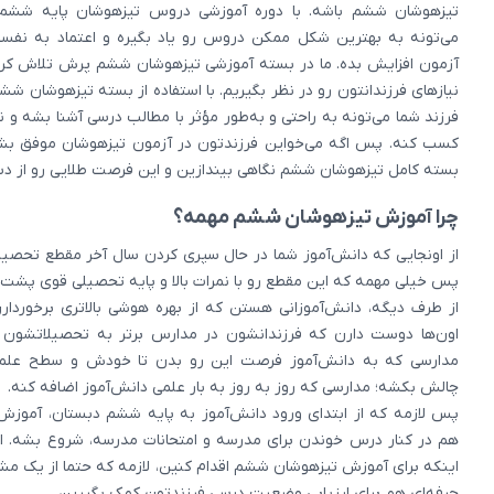
تیزهوشان ششم باشه. با دوره آموزشی دروس تیزهوشان پایه ششم،
می‌تونه به بهترین شکل ممکن دروس رو یاد بگیره و اعتماد به نفس
آزمون افزایش بده. ما در بسته آموزشی تیزهوشان ششم پرش تلاش کردی
نیازهای فرزندانتون رو در نظر بگیریم. با استفاده از بسته تیزهوشان شش
فرزند شما می‌تونه به راحتی و به‌طور مؤثر با مطالب درسی آشنا بشه و ن
کسب کنه. پس اگه می‌خواین فرزندتون در آزمون تیزهوشان موفق بشه،
بسته کامل تیزهوشان ششم نگاهی بیندازین و این فرصت طلایی رو از د
چرا آموزش تیزهوشان ششم مهمه؟
از اونجایی که دانش‌آموز شما در حال سپری کردن سال آخر مقطع تحصیل
پس خیلی مهمه که این مقطع رو با نمرات بالا و پایه تحصیلی قوی پشت س
از طرف دیگه، دانش‌آموزانی هستن که از بهره هوشی بالاتری برخوردار
اون‌ها دوست دارن که فرزندانشون در مدارس برتر به تحصیلاتشون ا
مدارسی که به دانش‌آموز فرصت این رو بدن تا خودش و سطح علم
چالش بکشه؛ مدارسی که روز به روز به بار علمی دانش‌آموز اضافه کنه.
پس لازمه که از ابتدای ورود دانش‌آموز به پایه ششم دبستان، آموزش
هم در کنار درس خوندن برای مدرسه و امتحانات مدرسه، شروع بشه. الب
اینکه برای آموزش تیزهوشان ششم اقدام کنین، لازمه که حتما از یک مشاو
حرفه‌ای هم برای ارزیابی وضعیت درسی فرزندتون کمک بگیرین.