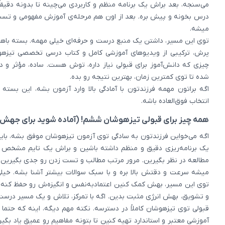
می‌سنجه، بعد براش یک برنامه منظم و کاربردی می‌چینه تا بدونه دقیقاً
درس بخونه و پیش بره. بعد از اون هم مرحله‌ی آموزش مفهومی و تست
میشه.
توی این مسیر، داشتن یک منبع درست و حرفه‌ای خیلی مهمه. بسته با
پرش، ترکیبی از ویدیوهای آموزشی کامل و کتاب درسی تخصصی تیزهو
چیزی که دانش‌آموز برای قبولی نیاز داره، توش هست. ساده، مؤثر و د
شده تا توی کمترین زمان، بهترین نتیجه رو بده.
اگه براتون مهمه فرزندتون با آمادگی بالا وارد آزمون بشه، این بسته 
انتخاب فوق‌العاده باشه.
همه چیز برای قبولی تیزهوشان ششم! (آماده شوید برای جهش
اگه می‌خواین فرزندتون به سادگی توی آزمون تیزهوشان موفق بشه، با
یک برنامه‌ریزی دقیق و منظم داشته باشین و براش یک تایم مشخص رو
مطالعه در نظر بگیرین. مرور مرتب مطالب و تست زدن رو جدی بگیرین؛
میشه سرعت و دقتش بالا بره و با سبک سوالات بیشتر آشنا بشه. خیل
توی این مسیر، بهش کمک کنین اعتمادبه‌نفس و انگیزه‌ش رو حفظ کنه و
و تشویق، بهش انرژی مثبت بدین. اگه با تمرکز، تلاش و یک مسیر درست
قبولی توی تیزهوشان کاملاً در دسترسه. نکته مهم دیگه، اینه که حتما 
آموزشی معتبر و استاندارد تهیه کنین تا بتونه مفاهیم رو عمیق یاد بگیره