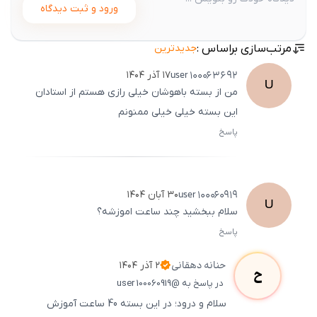
ورود و ثبت دیدگاه
مرتب‌سازی براساس :
جدیدترین
user
100063692
۱۷ آذر ۱۴۰۴
U
من از بسته باهوشان خیلی رازی هستم از استادان
این بسته خیلی خیلی ممنونم
پاسخ
ثبت
500
/
0
user
100060919
۳۰ آبان ۱۴۰۴
U
سلام ببخشید چند ساعت اموزشه؟
پاسخ
ثبت
500
/
0
حنانه
دهقانی
۲ آذر ۱۴۰۴
ح
در پاسخ به @user 100060919
سلام و درود؛ در این بسته 40 ساعت آموزش