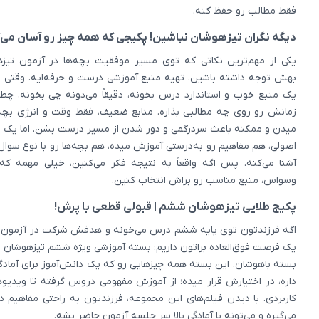
فقط مطالب رو حفظ کنه.
دیگه نگران تیزهوشان نباشین! پکیجی که همه چیز رو آسان می‌
یکی از مهم‌ترین نکاتی که توی مسیر موفقیت بچه‌ها در آزمون تیزه
بهش توجه داشته باشین، تهیه منبع آموزشی درست و حرفه‌ایه. وقتی فر
یک منبع خوب و استاندارد درس بخونه، دقیقاً می‌دونه چی بخونه، چطو
زمانش رو روی چه مطالبی بذاره. منابع ضعیف، فقط وقت و انرژی بچه‌
میدن و ممکنه باعث سردرگمی و دور شدن از مسیر درست بشن. اما یک م
اصولی، هم مفاهیم رو به‌درستی آموزش میده، هم بچه‌ها رو با نوع سوال
آشنا می‌کنه. پس اگه واقعاً به نتیجه فکر می‌کنین، خیلی مهمه که
وسواس، منبع مناسب رو براش انتخاب کنین.
پکیج طلایی تیزهوشان ششم | قبولی قطعی با پرش!
اگه فرزندتون توی پایه ششم درس می‌خونه و هدفش شرکت در آزمون ت
یک فرصت فوق‌العاده براتون داریم: بسته آموزشی ویژه ششم تیزهوشان 
بسته باهوشان. این بسته همه چیزهایی رو که یک دانش‌آموز برای آمادگی
داره، در اختیارش قرار میده؛ از آموزش مفهومی دروس گرفته تا ویدیو
کاربردی. با دیدن فیلم‌های این مجموعه، فرزندتون به راحتی مفاهیم د
می‌گیره و می‌تونه با آمادگی بالا سر جلسه آزمون حاضر بشه.