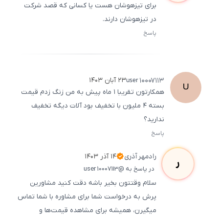
برای تیزهوشان هست یا کسانی که قصد شرکت
در تیزهوشان دارند.
پاسخ
ثبت
500
/
0
user
10007113
۲۳ آبان ۱۴۰۳
U
همکارتون تقریبا ۱ ماه پیش به من زنگ زدم قیمت
بسته ۴ ملیون با تخفیف بود آلات دیگه تخفیف
ندارید؟
پاسخ
ثبت
500
/
0
رادمهر
آذری
۱۴ آذر ۱۴۰۳
ر
در پاسخ به @user 10007113
سلام وقتتون بخیر باشه دقت کنید مشاورین
پرش به درخواست شما برای مشاوره با شما تماس
میگیرن، همیشه برای مشاهده قیمت‌ها و