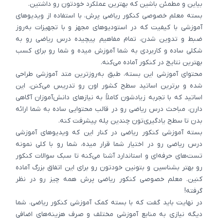
بیاین و مطمئن باشین که بهترین عملکرد خودتون رو داشتین.
بسته معلم خصوصی کنکور ریاضی پرش، با استفاده از ویدیوهای
آموزشی با کیفیت که در استودیوهای مجهز و با تجهیزات به‌روز
ضبط و تدوین شدن، تمام مفاهیم پیچیده درس ریاضی رو به
شکلی ساده و کاربردی به شما آموزش میده و شما رو برای کسب
بهترین نتایج در کنکور آماده می‌کنه.
محتوای آموزشی این بسته، طبق به‌روزترین متد آموزشی طراحی
شده و برترین اساتید سطح کشور اون رو تدریس می‌کنن. این
اساتید که با تجربه زیادشون کاملاً به نیازهای دانش‌آموزان آگاهی
دارن، مباحث درس ریاضی رو در قالب محتوایی ساده به شما ارائه
بدن تا سطح یادگیری‌تون چندین پله پیشرفت کنه.
بسته آموزشی کنکور ریاضی در کنار این که ویدیوهای آموزشی
درس ریاضی رو در اختیار شما قرار میده، شما رو با کلی نمونه
تست‌های حرفه‌ای و استاندارد آشنا می‌کنه تا سبک سوالات کنکور
رو بهتر بشناسین و بتونین خودتون رو برای این اتفاق بزرگ آماده
کنین. معلم خصوصی کنکور ریاضی پرش همه چیز رو در نظر
گرفته!
در نهایت باید گفت که با بسته کمک آموزشی کنکور ریاضی، شما
دیگه نیازی به منابع آموزشی مختلف و صرف هزینه‌های اضافی