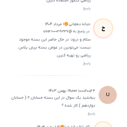
ریاضی کنکور استفاده کنین.
پاسخ
ثبت
500
/
0
حنانه
دهقانی
۱ مرداد ۱۴۰۴
ح
در پاسخ به @user 100038337
سلام و درود؛ در حال حاضر این بسته موجود
نیست؛ می‌تونین در عوض بسته پرش پلاس
ریاضی رو تهیه کنین.
پاسخ
ثبت
500
/
0
user
100020064
۱۹ بهمن ۱۴۰۳
U
ببخشید یک سوال در این بسته حسابان ۲ ( حسابان
دوازدهم ) کار شده ؟
پاسخ
ثبت
500
/
0