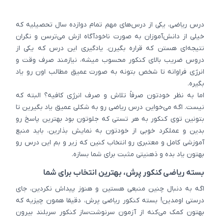
درس ریاضی، یکی از درس‌های مهم تمام دوازده سال تحصیلیه که
خیلی از دانش‌آموزان به صورت ناخودآگاه ازش می‌ترسن و نگران
نتیجه‌ای هستن که قراره بگیرن. یادگیری این درس که یکی از
دروس ضریب بالای کنکور محسوب میشه، نیازمند صرف وقت و
انرژی فراوانه تا شخص بتونه به صورت عمیق مطالب اون رو یاد
بگیره.
اما به نظر خودتون صرفاً تلاش و صرف انرژی کافیه؟ البته که
نیست. اگه می‌خواین درس ریاضی رو به شکلی عمیق یاد بگیرین تا
بتونین توی کنکور به هر تستی که جلوتون بود بهترین پاسخ رو
بدین و عملکرد خوبی از خودتون به نمایش بذارین، باید منبع
آموزشی کامل و معتبری رو انتخاب کنین که زیر و بم این درس رو
بهتون یاد بده و ذهنیتی مثبت برای شما بسازه.
بسته ریاضی کنکور پرش، بهترین انتخاب برای شما
اگه به دنبال چنین منبعی هستین و هنوز پیداش نکردین، جای
درستی اومدین! بسته کنکور ریاضی پرش، دقیقا همون چیزیه که
بهتون کمک می‌کنه از آزمون سرنوشت‌ساز کنکور سربلند بیرون