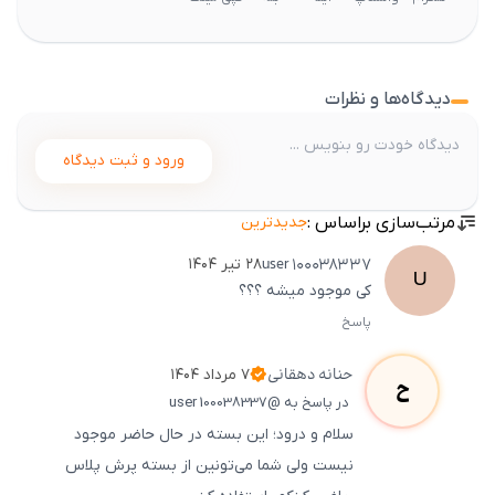
دیدگاه‌ها و نظرات
ورود و ثبت دیدگاه
مرتب‌سازی براساس :
جدیدترین
user
100038337
۲۸ تیر ۱۴۰۴
U
کی موجود میشه ؟؟؟
پاسخ
ثبت
500
/
0
حنانه
دهقانی
۷ مرداد ۱۴۰۴
ح
در پاسخ به @user 100038337
سلام و درود؛ این بسته در حال حاضر موجود
نیست ولی شما می‌تونین از بسته پرش پلاس