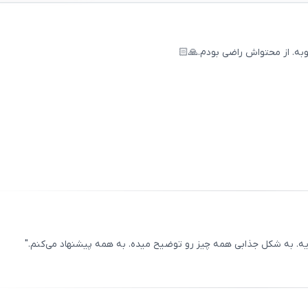
ه. از محتواش راضی بودم.🙏🏻
ثبت
00
/
0
ثبت
00
/
0
ه. به شکل جذابی همه چیز رو توضیح میده. به همه پیشنهاد می‌کنم."
ثبت
00
/
0