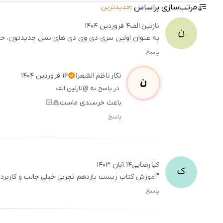
مرتب‌سازی براساس :
جدیدترین
نازنین
الف
۴ فروردین ۱۴۰۴
ن
به عنوان اولین سری دی وی دی های نسل جدیدتون، خوب
پاسخ
نگار
ناظم الشعرا
۱۶ فروردین ۱۴۰۴
ن
در پاسخ به @نازنین الف
باعث خرسندی ماست🙏🏻
پاسخ
کیا
رضایی
۱۴ آبان ۱۴۰۳
ک
"آموزش کتاب زیست یازدهم تجربی خیلی جالب و کاربردی
پاسخ