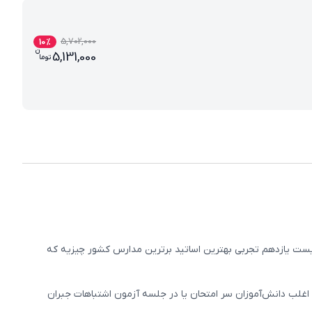
5,702,000
10
%
ن
قیمت فعلی بسته معلم خصوصی زیست یازدهم
5,131,000
تو
ما
ت یازدهم تجربی بهترین اساتید برترین مدارس کشور چیزیه که
غلب دانش‌آموزان سر امتحان یا در جلسه آزمون اشتباهات جبران