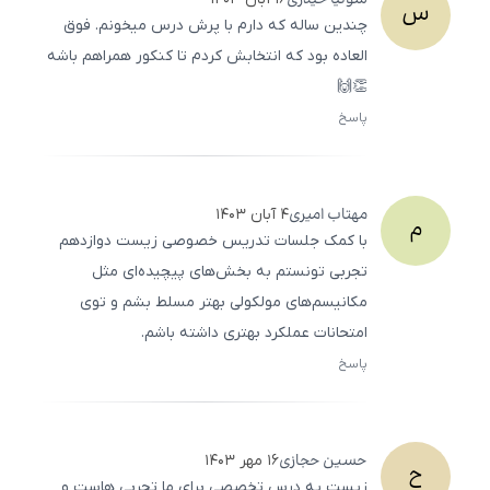
سونیا
حیدری
س
چندین ساله که دارم با پرش درس میخونم. فوق
العاده بود که انتخابش کردم تا کنکور همراهم باشه
👏🙌
پاسخ
ثبت
500
/
0
مهتاب
امیری
۴ آبان ۱۴۰۳
م
با کمک جلسات تدریس خصوصی زیست دوازدهم
تجربی تونستم به بخش‌های پیچیده‌ای مثل
مکانیسم‌های مولکولی بهتر مسلط بشم و توی
امتحانات عملکرد بهتری داشته باشم.
پاسخ
ثبت
500
/
0
حسین
حجازی
۱۶ مهر ۱۴۰۳
ح
زیست یه درس تخصصی برای ما تجربی هاست و