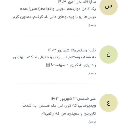
سارا
قاسمی
۱ مهر ۱۴۰۳
س
پک کامل دوازدهم تجربی واقعا معرکه‌س! همه
درس‌ها رو با ویدیوهای عالی یاد گرفتم. دمتون گرم
پاسخ
ثبت
500
/
0
نگین
رستمی
۲۸ شهریور ۱۴۰۳
ن
به همه دوستانم این پک رو معرفی میکنم. بهترین
راه برای یادگیری درسهاست! 🙌
پاسخ
ثبت
500
/
0
علی
شمس
۱۳ شهریور ۱۴۰۳
ع
ویدیوهایی که توی این پک هستن، به شدت
کاربردی و مفیدن. من که راضی‌ام.
پاسخ
ثبت