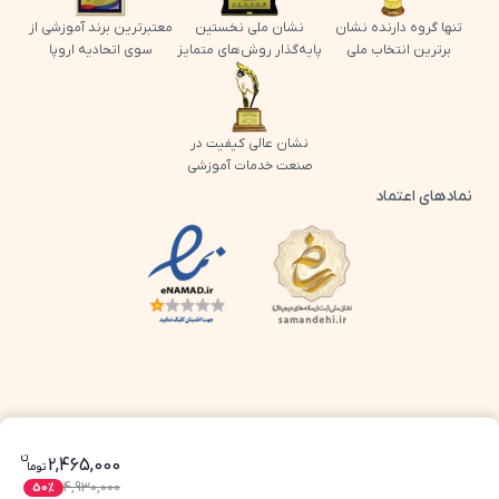
تنها گروه دارنده نشان
نشان ملی نخستین
معتبرترین برند آموزشی از
برترین انتخاب ملی
پایه‌گذار روش‌های متمایز
سوی اتحادیه اروپا
نشان عالی کیفیت در
صنعت خدمات آموزشی
نمادهای اعتماد
لوگو اینماد پرش
لوگو ساماندهی پرش
ن
قیمت فعلی پرش جت پایه دوازدهم تجربی 0
2,465,000
تو
ما
4,930,000
50
%