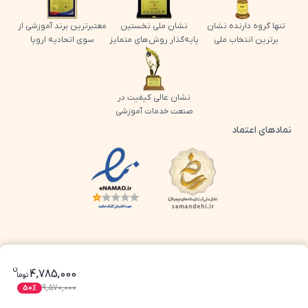
تنها گروه دارنده نشان
نشان ملی نخستین
معتبرترین برند آموزشی از
برترین انتخاب ملی
پایه‌گذار روش‌های متمایز
سوی اتحادیه اروپا
نشان عالی کیفیت در
صنعت خدمات آموزشی
نمادهای اعتماد
لوگو اینماد پرش
لوگو ساماندهی پرش
ن
قیمت فعلی بسته کامل معلم خصوصی او
4,785,000
تو
ما
9,570,000
50
%