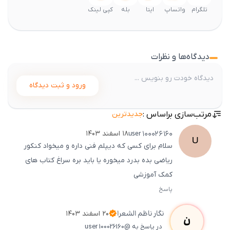
تلگرام
واتساپ
ایتا
بله
کپی لینک
دیدگاه‌ها و نظرات
ورود و ثبت دیدگاه
مرتب‌سازی براساس :
جدیدترین
user
100026160
۱۸ اسفند ۱۴۰۳
U
سلام برای کسی که دیپلم فنی داره و میخواد کنکور
ریاضی بده بدرد میخوره یا باید بره سراغ کتاب های
کمک آموزشی
پاسخ
ثبت
500
/
0
نگار
ناظم الشعرا
۲۰ اسفند ۱۴۰۳
ن
در پاسخ به @user 100026160