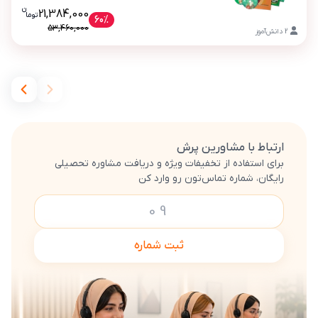
ن
قیمت فعلی بسته پرش پلاس کنکور ریاضی (کتاب , 
21,384,000
تو
ما
بسته پرش پلاس کنکور ریاضی (کتاب , VOD با DVD)
60%
53,460,000
2
دانش‌آموز
ارتباط با مشاورین پرش
برای استفاده از تخفیفات ویژه و دریافت مشاوره تحصیلی
رایگان، شماره تماس‌تون رو وارد کن
ثبت شماره