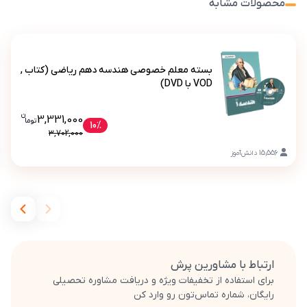
محصولات مشابه
بسته معلم خصوصی هندسه دهم ریاضی (کتاب ,
VOD با DVD)
ن
قیمت فعلی بسته معلم خصوصی هندسه دهم ری
3,331,000
تو
ما
بسته معلم خصوصی هندسه دهم ریاضی (کتاب , VOD با DVD)
10%
3,702,000
15,556
دانش‌آموز
ارتباط با مشاورین پرش
برای استفاده از تخفیفات ویژه و دریافت مشاوره تحصیلی
رایگان، شماره تماس‌تون رو وارد کن