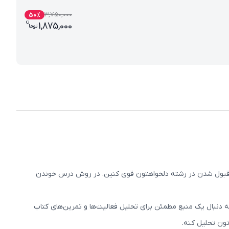
3,750,000
50
%
ن
قیمت فعلی پرش جت پایه نهم 1875000 تومان است، این قیم
1,875,000
تو
ما
رای قبول شدن در رشته دلخواهتون قوی کنین. در روش درس خوندن
ه دنبال یک منبع مطمئن برای تحلیل فعالیت‌ها و تمرین‌های کتاب
تون تحلیل کنه.