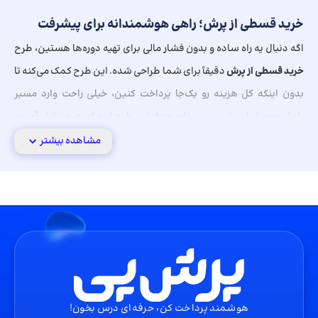
خرید قسطی از پرش؛ راهی هوشمندانه برای پیشرفت
اگه دنبال یه راه ساده و بدون فشار مالی برای تهیه دوره‌ها هستین، طرح
خرید قسطی از پرش
دقیقاً برای شما طراحی شده. این طرح کمک می‌کنه تا
بدون اینکه کل هزینه رو یک‌جا پرداخت کنین، خیلی راحت وارد مسیر
یادگیری حرفه‌ای بشین. در واقع، هدف این طرح اینه که هیچ دانش‌آموزی
به خاطر شرایط مالی از آموزش باکیفیت عقب نمونه و بتونه
خرید بسته
مشاهده بیشتر
معلم خصوصی قسطی
رو با خیال راحت انجام بده.
خرید اقساطی بسته معلم خصوصی
یکی از پرطرفدارترین خدمات ما،
خرید بسته معلم خصوصی از پرش
هست.
با این شرایط ویژه، دیگه نیازی نیست نگران هزینه‌های سنگین آموزش
باشین. با
خرید اقساطی بسته معلم خصوصی
، بهترین اساتید رو به خونه
می‌برین و تمرکزتون فقط روی درس خوندن و موفقیت خواهد بود.
پرش ۴ قسطه؛ پرداخت راحت بدون استرس
هوشمند پرداخت کن، حرفه‌ای درس بخون!