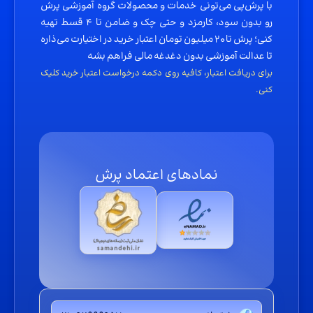
با طرح
پرش ۴ قسطه
می‌تونین هزینه خرید محصولات رو خیلی راحت
با پرش‌پی می‌تونی خدمات و محصولات گروه آموزشی پرش
رو بدون سود، کارمزد و حتی چک و ضامن تا ۴ قسط تهیه
مدیریت کنین. دیگه لازم نیست نگران پرداخت یک‌جای مبلغ باشین؛ چون
کنی؛ پرش تا ۲۰ میلیون تومان اعتبار خرید در اختیارت می‌ذاره
خرید در ۴ قسط
به شما اجازه میده هزینه رو مرحله‌به‌مرحله پرداخت کنین.
تا عدالت آموزشی بدون دغدغه مالی فراهم بشه
این مدل بازپرداخت آسان باعث میشه برنامه‌ریزی مالی خانواده‌ها به هم
برای دریافت اعتبار، کافیه روی دکمه درخواست اعتبار خرید کلیک
کنی.
نریزه.
خرید بدون چک، ضامن، سود و کارمزد!
یکی از چیزایی که خیلی‌ها رو از خرید قسطی دور می‌کنه، بحث ضامن و چکه.
اما وقتی صحبت از
قسطی از پرش
خریدن میشه، دیگه این نگرانی وجود
نمادهای اعتماد پرش
نداره. شما تا ۲۰ میلیون تومان اعتبار دریافت می‌کنین و جذاب‌ترین بخش
ماجرا اینه که پرداخت اقساط کاملاً
بدون سود و کارمزد
انجام میشه. یعنی
فقط مبلغ اصلی رو میدین و هیچ هزینه اضافه‌ای روی خریدتون نمیاد.
لوگو اینماد پرش
جمع‌بندی
لوگو ساماندهی پرش
اگه بخوایم ساده بگیم، امکان خرید قسطی از پرش یه فرصت جدیه برای
اینکه بدون فشار مالی، به آموزش حرفه‌ای دسترسی داشته باشین. با