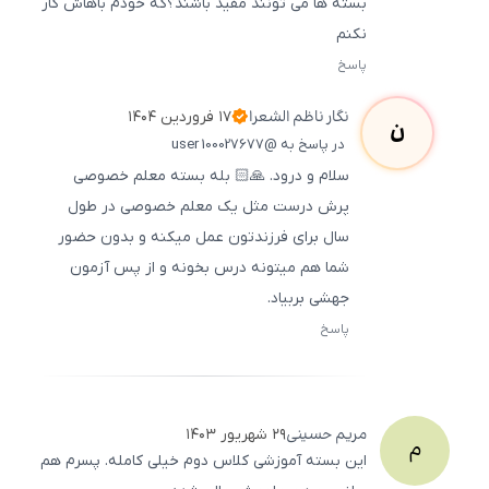
بسته ها می تونند مفید باشند؟که خودم باهاش کار
نکنم
پاسخ
ثبت
500
/
0
نگار
ناظم الشعرا
۱۷ فروردین ۱۴۰۴
ن
در پاسخ به @user 100027677
سلام و درود. 🙏🏻 بله بسته معلم خصوصی
پرش درست مثل یک معلم خصوصی در طول
سال برای فرزندتون عمل میکنه و بدون حضور
شما هم میتونه درس بخونه و از پس آزمون
جهشی بربیاد.
پاسخ
ثبت
500
/
0
مریم
حسینی
۲۹ شهریور ۱۴۰۳
م
این بسته آموزشی کلاس دوم خیلی کامله. پسرم هم