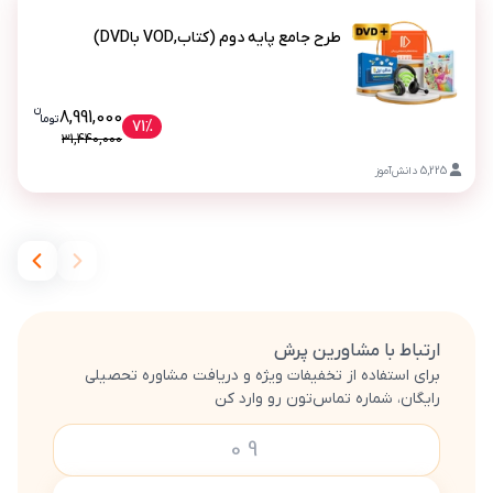
طرح جامع پایه دوم (کتاب,VOD باDVD)
ن
قیمت فعلی طرح جامع پایه دوم (کتاب,VOD با991000
8,991,000
تو
ما
طرح جامع پایه دوم (کتاب,VOD باDVD)
71%
31,440,000
5,225
دانش‌آموز
ارتباط با مشاورین پرش
برای استفاده از تخفیفات ویژه و دریافت مشاوره تحصیلی
رایگان، شماره تماس‌تون رو وارد کن