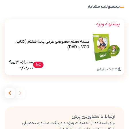
محصولات مشابه
پیشنهاد ویژه
بسته معلم خصوصی عربی پایه هفتم (کتاب ,
VOD با DVD)
ن
قیمت فعلی بسته معلم خصوصی عربی پایه هف
3,061,000
تو
ما
بسته معلم خصوصی عربی پایه هفتم (کتاب , VOD با DVD)
10%
3,402,000
20,727
دانش‌آموز
ارتباط با مشاورین پرش
برای استفاده از تخفیفات ویژه و دریافت مشاوره تحصیلی