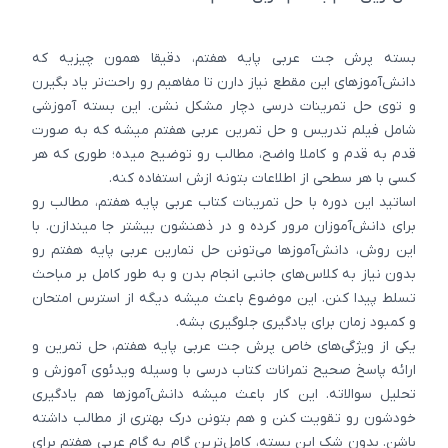
بسته پرش جت عربی پایه هفتم، دقیقا همون چیزیه که
دانش‌آموزهای این مقطع نیاز دارن تا مفاهیم رو راحت‌تر یاد بگیرن
و توی حل تمرینات درسی دچار مشکل نشن. این بسته آموزشی
شامل فیلم تدریس و حل تمرین عربی هفتم میشه که به صورت
قدم ‌به ‌قدم و کاملا واضح، مطالب رو توضیح میده؛ طوری که هر
کسی با هر سطحی از اطلاعات بتونه ازش استفاده کنه.
اساتید این دوره با حل تمرینات کتاب عربی پایه هفتم، مطالب رو
برای دانش‌آموزان مرور کرده و در ذهنشون بیشتر جا میندازن. با
این روش، دانش‌آموزها می‌تونن حل تمارین عربی پایه هفتم رو
بدون نیاز به کلاس‌های جانبی انجام بدن و به طور کامل بر مباحث
تسلط پیدا کنن. این موضوع باعث میشه دیگه از استرس امتحان
و کمبود زمان برای یادگیری جلوگیری بشه.
یکی از ویژگی‌های خاص پرش جت عربی پایه هفتم، حل تمرین و
ارائه پاسخ صحیح تمرانات کتاب درسی با وسیله ویدئوی آموزش و
تحلیل سوالاته. این کار باعث میشه دانش‌آموزها هم یادگیری
خودشون رو تقویت کنن و هم بتونن درک بهتری از مطالب داشته
باشن. بدون شک این بسته، کامل‌ترین گام به گام عربی هفتم برای