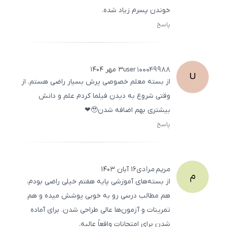
خوندن پسرم زیاد شده.
پاسخ
ثبت
500
/
0
user
100049988
۳ مهر ۱۴۰۴
U
از بسته معلم خصوصی پرش بسیار راضی هستم. از
وقتی شروع به دیدن فیلما کردم علم و دانش
بیشتری بهم اضافه شدن🥹❤
پاسخ
ثبت
500
/
0
مریم
مرادی
۱۶ آبان ۱۴۰۳
م
از بسته‌های آموزشی پایه هفتم خیلی راضی بودم،
هم مطالب درسی رو به خوبی پوشش میده و هم
تمرینات و آزمون‌ها عالی طراحی شدن. برای آماده
شدن برای امتحانات واقعاً عالیه.