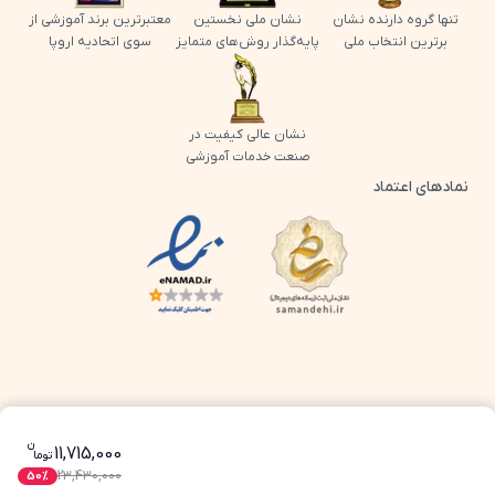
تنها گروه دارنده نشان
نشان ملی نخستین
معتبرترین برند آموزشی از
برترین انتخاب ملی
پایه‌گذار روش‌های متمایز
سوی اتحادیه اروپا
نشان عالی کیفیت در
صنعت خدمات آموزشی
نمادهای اعتماد
لوگو اینماد پرش
لوگو ساماندهی پرش
ن
قیمت فعلی بسته کامل معلم خصوصی پایه ه
11,715,000
تو
ما
23,430,000
50
%