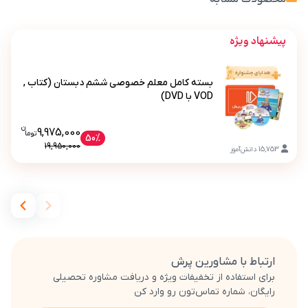
پیشنهاد ویژه
بسته کامل معلم خصوصی ششم دبستان (کتاب ,
VOD با DVD)
ن
قیمت فعلی بسته کامل معلم خصوصی ششم د
9,975,000
تو
ما
بسته کامل معلم خصوصی ششم دبستان (کتاب , VOD با DVD)
50%
19,950,000
15,753
دانش‌آموز
ارتباط با مشاورین پرش
برای استفاده از تخفیفات ویژه و دریافت مشاوره تحصیلی
رایگان، شماره تماس‌تون رو وارد کن