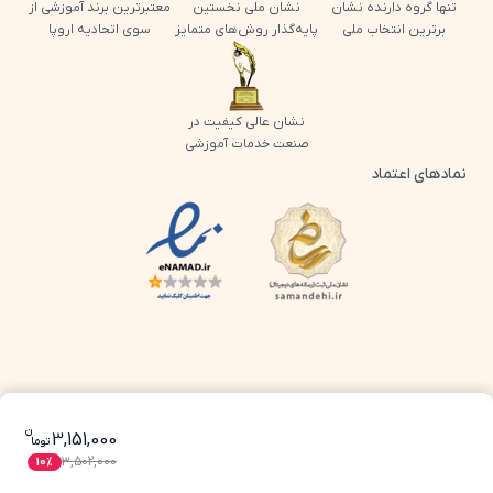
تنها گروه دارنده نشان
نشان ملی نخستین
معتبرترین برند آموزشی از
برترین انتخاب ملی
پایه‌گذار روش‌های متمایز
سوی اتحادیه اروپا
نشان عالی کیفیت در
صنعت خدمات آموزشی
نمادهای اعتماد
لوگو اینماد پرش
لوگو ساماندهی پرش
ن
قیمت فعلی بسته معلم خصوصی عربی دهم (
3,151,000
تو
ما
3,502,000
10
%