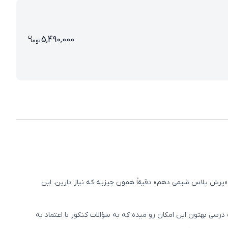
ن
قیمت پرش پلاس شیمی دهم (کتاب , VOD با 
5,490,000
تو
ما
«پرش پلاس شیمی دهم» دقیقاً همون چیزیه که نیاز دارین. این
رسی بهتون این امکان رو میده که به سؤالات کنکور با اعتماد به