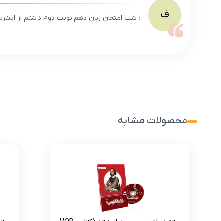
ف
: شب امتحان زبان دهم نوبت دوم داشتم از استرس
محصولات مشابه
بسته معلم خصوصی زبان دهم (کتاب , VOD با DVD)