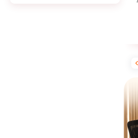
ن
صدی است .
990,000
تو
ما
قیمت پرش معدل فارسی دهم 990000 تومان است .