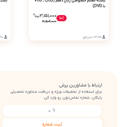
بسته معلم خصوصی زبان دهم (کتاب , VOD
بسته 
با DVD)
ن
قیمت فعلی بسته معلم خصوصی زبان دهم (کتاب , VOD با DVD) 3151000 تومان 
3,151,000
تو
ما
10%
3,502,000
13,179
دانش‌آموز
490
ارتباط با مشاورین پرش
برای استفاده از تخفیفات ویژه و دریافت مشاوره تحصیلی
رایگان، شماره تماس‌تون رو وارد کن
ثبت شماره