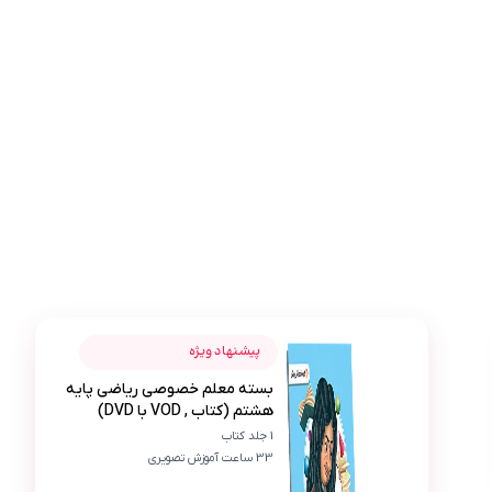
عکس محصول بسته معلم خصوصی ریاضی پایه هشتم (کتاب , VOD با
بهاره یوسفی
پیشنهاد ویژه
بسته معلم خصوصی ریاضی پایه
ب
هشتم (کتاب , VOD با DVD)
واقعا این بسته برای پسرم معجزه کرد! دی وی دی‌ها
1 جلد کتاب
33 ساعت آموزش تصویری