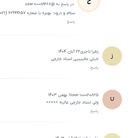
ح
در پاسخ به @user 100059287
سلام و درود؛ بهتره با شماره 62999657 (021) تماس بگیرین.
پاسخ
زهرا
تاجری
۲۲ آبان ۱۴۰۴
ز
خیلی عالییییی استاد جارچی
پاسخ
user
100020825
۱۱ بهمن ۱۴۰۳
U
ولی استاد جارچی عالیه >>>>>
پاسخ