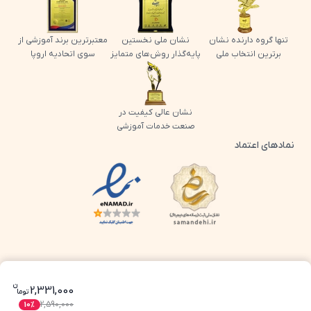
تنها گروه دارنده نشان
نشان ملی نخستین
معتبرترین برند آموزشی از
برترین انتخاب ملی
پایه‌گذار روش‌های متمایز
سوی اتحادیه اروپا
نشان عالی کیفیت در
صنعت خدمات آموزشی
نمادهای اعتماد
لوگو اینماد پرش
لوگو ساماندهی پرش
ن
قیمت فعلی بسته معلم خصوصی عربی یا
2,331,000
تو
ما
2,590,000
10
%