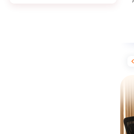
پرش پلاس شیمی یازدهم (کتاب , VOD با
DVD)
ن
5,490,000
690,000
تو
ما
قیمت پرش جت شیمی یازدهم 690000 تومان است .
3,434
دانش‌آموز