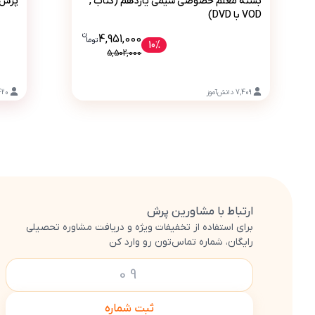
بسته معلم خصوصی شیمی یازدهم (کتاب ,
پرش 
VOD با DVD)
ن
قیمت فعلی بسته معلم خصوصی شیمی یازدهم (کتاب , VOD با DVD) 4951000 
4,951,000
تو
ما
10%
5,502,000
7,409
دانش‌آموز
420
ارتباط با مشاورین پرش
برای استفاده از تخفیفات ویژه و دریافت مشاوره تحصیلی
رایگان، شماره تماس‌تون رو وارد کن
ثبت شماره