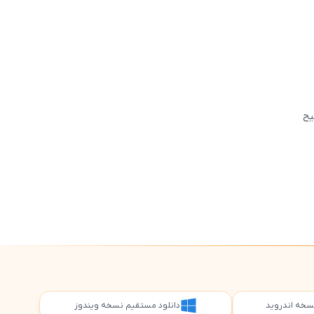
5
یح
5
 نسخه اندروید
دانلود مستقیم نسخه ویندوز