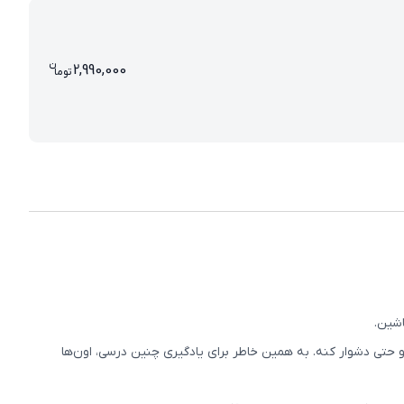
ن
قیمت کلاس آنلاین شیمی یازدهم 000
2,990,000
تو
ما
اشین.
و حتی دشوار کنه. به همین خاطر برای یادگیری چنین درسی، اون‌ها