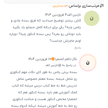
مرتب‌سازی براساس :
جدیدترین
نازنین
الف
۴ فروردین ۱۴۰۴
ن
کاش بیشتر توضیح میدادید که فرق بسته عادی و
پلاس چیه؟ یکی برای اینکه کامل مبحثو یاد بگیره
باید دوتاش رو بخره؟ پس بسته کنکور چیه؟ دوباره
اونم ماجراش جداست؟
پاسخ
ثبت
500
/
0
نگار
ناظم الشعرا
۱۷ فروردین ۱۴۰۴
ن
در پاسخ به @نازنین الف
بسته پرش پلاس به طور کلی نکات مهم کنکوری
رو شامل میشه. بسته معلم خصوصی شامل
تدریس خط به خط کتاب درسی میشه که کتاب
کمک آموزشی هم داره. بسته کنکور هم که
انحصارا مختص کنکور هست و مباحث کنکوری
رو خط به خط آموزش میشه. اینکه کدوم بسته