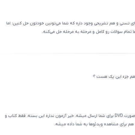
00
/
0
های تستی و هم تشریحی وجود داره که شما می‌تونین خودتون حل کنین؛ اما
 تمام سوالات رو کامل و مرحله‌ به‌ مرحله حل می‌کنه.
ثبت
00
/
0
ن هم جزء این پک هست ؟
ثبت
00
/
0
خیر کلاسها آفلاین هست و داخل بسته به صورت DVD برای شما ارسال میشه. خیر آزمون نداره این بسته. فقط کتاب و
هم برای مشاهده ویدئوها به شما داده میشه.