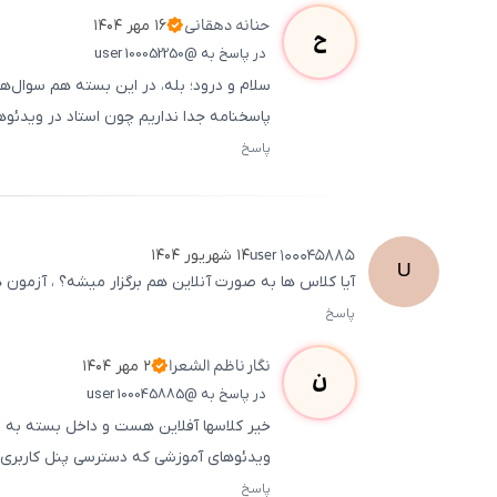
حنانه
دهقانی
۱۶ مهر ۱۴۰۴
ح
در پاسخ به @user 100052250
سلام و درود؛ بله، در این بسته هم سوال‌
پاسخنامه جدا نداریم چون استاد در ویدئوها
پاسخ
user
100045885
۱۴ شهریور ۱۴۰۴
U
آیا کلاس ها به صورت آنلاین هم برگزار میشه؟ ، آزمو
پاسخ
نگار
ناظم الشعرا
۲ مهر ۱۴۰۴
ن
در پاسخ به @user 100045885
ویدئوهای آموزشی که دسترسی پنل کاربری 
پاسخ