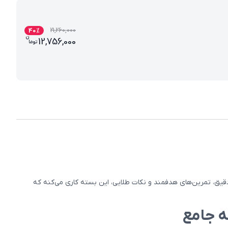
21,260,000
40
%
ن
قیمت فعلی بسته دروس تخصصی دهم تجربی(کتاب , D
12,756,000
تو
ما
یق، تمرین‌های هدفمند و نکات طلایی، این بسته کاری می‌کنه که
 جامع