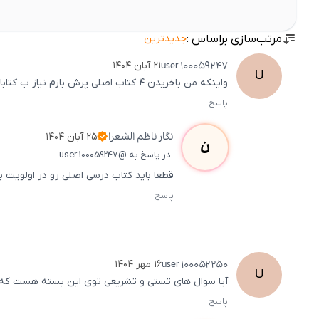
مرتب‌سازی براساس :
جدیدترین
user
100059247
۲۱ آبان ۱۴۰۴
U
واینکه من باخریدن ۴ کتاب اصلی پرش بازم نیاز ب کتابای خود مدرسه هم دارم
پاسخ
نگار
ناظم الشعرا
۲۵ آبان ۱۴۰۴
ن
در پاسخ به @user 100059247
قطعا باید کتاب درسی اصلی رو در اولویت 
پاسخ
user
100052250
۱۶ مهر ۱۴۰۴
U
آیا سوال های تستی و تشریعی توی این بسته هست که
پاسخ