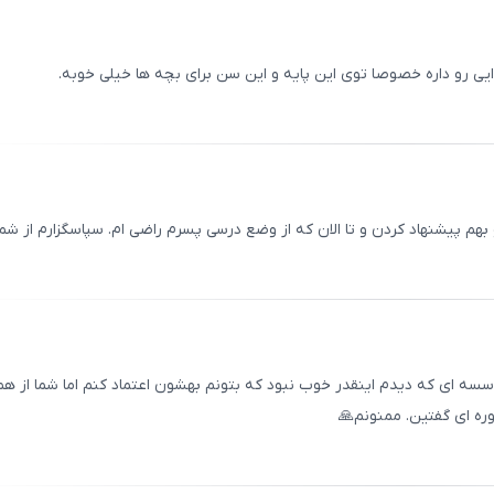
یی رو داره خصوصا توی این پایه و این سن برای بچه ها خیلی خوبه.
ثبت
00
/
0
هم پیشنهاد کردن و تا الان که از وضع درسی پسرم راضی ام. سپاسگزارم از شما
ثبت
00
/
0
سه ای که دیدم اینقدر خوب نبود که بتونم بهشون اعتماد کنم اما شما از ه
ره ای گفتین. ممنونم🙏
ثبت
00
/
0