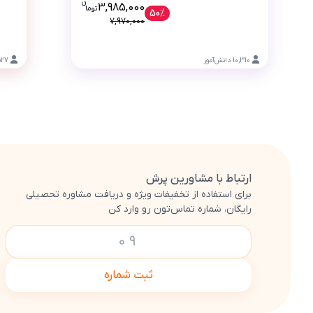
ن
قیمت فعلی کلاس‌های آنلاین پنجم ابتدایی 3985000 تومان است، این قیمت به همراه 
3,985,000
تو
ما
50%
7,970,000
10,310
دانش‌آموز
527
ارتباط با مشاورین پرش
برای استفاده از تخفیفات ویژه و دریافت مشاوره تحصیلی
رایگان، شماره تماس‌تون رو وارد کن
ثبت شماره