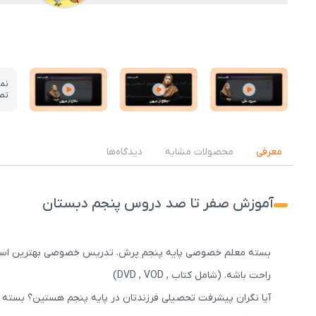
نم
تص
عکس کاور نمونه تدریس
عکس کاور نمونه تدریس
عکس کاور نمونه تدریس
معرفی
محصولات مشابه
دیدگاه‌ها
آموزش صفر تا صد دروس پنجم دبستان
بسته معلم خصوصی پایه پنجم پرش، تدریس خصوصی بهترین اساتید ر
راحت باشه. (شامل کتاب , DVD , VOD)
آیا نگران پیشرفت تحصیلی فرزندتان در پایه پنجم هستین؟ بسته 