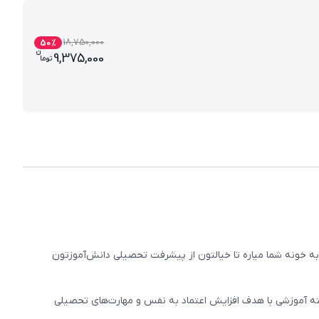
18,750,000
50
%
ن
قیمت فعلی بسته کامل معلم خصوصی پنجم دبستا
9,375,000
تو
ما
 خونه شما میاره تا خیالتون از پیشرفت تحصیلی دانش‌آموزتون
ه آموزشی با هدف افزایش اعتماد به نفس و مهارت‌های تحصیلی