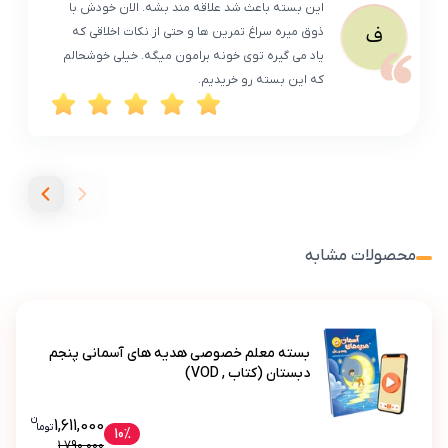
این بسته باعث شد علاقه‌ مند بشه. الان خودش با
ف
ذوق میره سراغ تمرین‌ ها و حتی از نکات اخلاقی که
یاد می‌ گیره توی خونه برامون میگه. خیلی خوشحالم
که این بسته رو خریدیم.
محصولات مشابه
بسته معلم خصوصی هدیه های آسمانی پنجم
دبستان (کتاب , VOD)
ن
قیمت فعلی بسته معلم خصوصی هد
1,611,000
تو
ما
بسته معلم خصوصی هدیه های آسمانی پنجم دبستان (کتاب , VOD)
10%
1,790,000