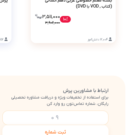
بسته معلم خصوصی عربی دهم انسانی
پرش 
(کتاب , VOD با DVD)
ن
قیمت فعلی بسته معلم خصوصی عربی دهم انسانی (کتاب , VOD با 511000
3,511,000
تو
ما
10%
3,902,000
12,004
دانش‌آموز
452
ارتباط با مشاورین پرش
برای استفاده از تخفیفات ویژه و دریافت مشاوره تحصیلی
رایگان، شماره تماس‌تون رو وارد کن
ثبت شماره