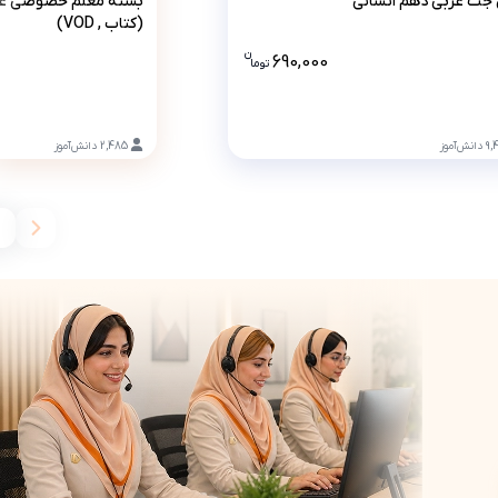
جت عربی دهم انسانی
بسته معلم خصوصی عر
(کتاب , VOD)
ن
DVD) 3 تومان است، این قیمت به همراه تخفیف 10 درصدی است .
690,000
تو
ما
قیمت پرش جت عربی دهم انسانی 690000 تومان است .
9,
دانش‌آموز
2,485
دانش‌آموز