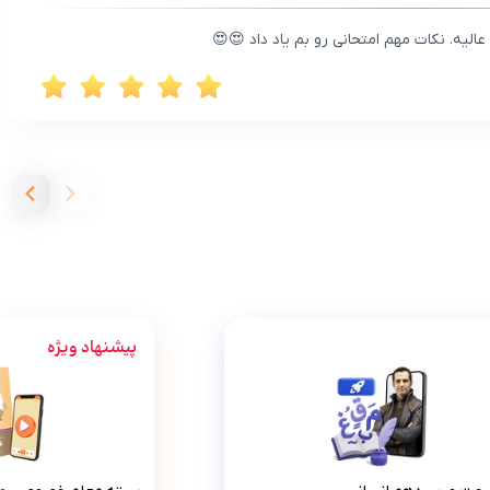
ه. نکات مهم امتحانی رو بم یاد داد 😍😍
پیشنهاد ویژه
)
پرش جت عربی دهم انسانی
بسته معل