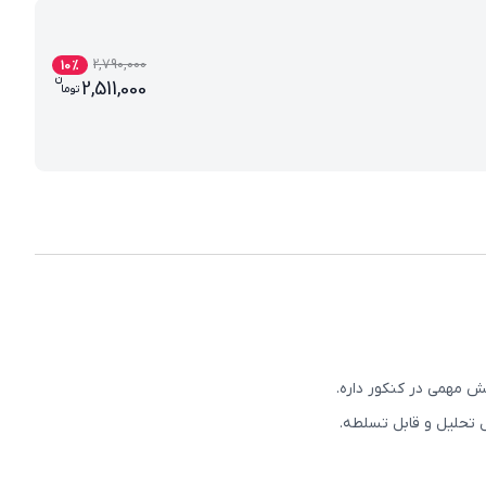
2,790,000
10
%
ن
قیمت فعلی بسته معلم خصوصی علوم و 
2,511,000
تو
ما
ش مهمی در کنکور داره.
 تحلیل و قابل تسلطه.