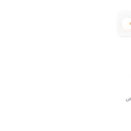
5
ان
5