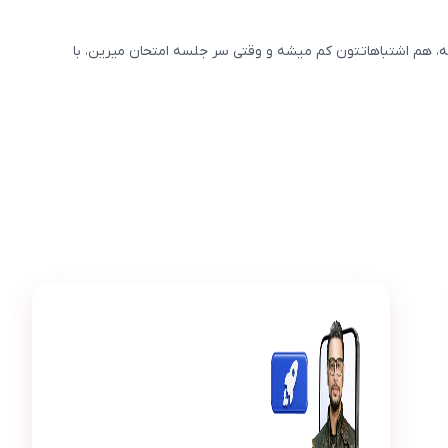
 هم اشتباهاتتون کم میشه و وقتی سر جلسه امتحان میرین، با
عکس محصول پرش جت حسابان دوازدهم