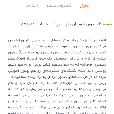
معرفی
محصولات مشابه
دیدگاه‌ها
تسلط بر درس حسابان با پرش پلاس حسابان دوازدهم
اگه توی پاسخ دادن به مسائل حسابان مهارت خوبی دارین اما حس
می‌کنین برای رسیدن به موفقیت درسی باید عمیق‌تر و فراتر از
کتاب درسی یاد بگیرین، پرش پلاس حسابان دوازدهم دقیقاً همون
چیزیه که لازم دارین. این محصول، یک منبع کامل از آموزش‌های
تصویری حرفه‌ایه که نه ‌تنها مفاهیم کتاب درسی رو به‌ طور دقیق
پوشش داده، بلکه تکنیک‌های پیشرفته‌ای رو هم بهتون آموزش
میده که در حل تست‌های کنکور، تبدیل به برگ برنده شما میشه.
پرش پلاس حسابان دوازدهم، هم یه پک فیزیکی داره و هم
می‌تونین ویدیوها رو به‌صورت آنلاین، در هر زمان و هر کجا که
خواستین ببینین. با این دوره، نه ‌تنها در حسابان دوازدهم به
تسلط کامل می‌رسین، بلکه مهارت حل مسئله‌تون رو به سطحی
ارتقا میدین که توی کنکور هیچ سوالی براتون عجیب و غریب به
نظر نرسه. دیگه وقتشه که حسابان رو از یه درس سخت به نقطه