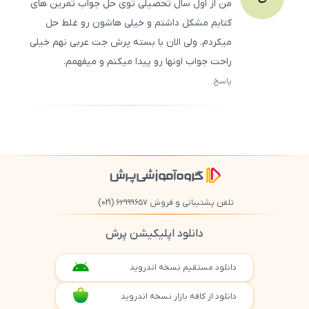
من از اول سال تحصیلی توی حل جواب تمرین های
کتابم مشکل داشتم و خیلی هاشون رو غلط حل
میکردم. ولی الان با بسته پرش جت عربی نهم خیلی
راحت جواب اونها رو پیدا میکنم و میفهمم.
پاسخ
ثبت
500
/
0
تلفن پشتیبانی و فروش ۶۲۹۹۹۶۵۷
(021)
دانلود اپلیکیشن پرش
دانلود مستقیم نسخه اندروید
دانلود از کافه بازار نسخه اندروید