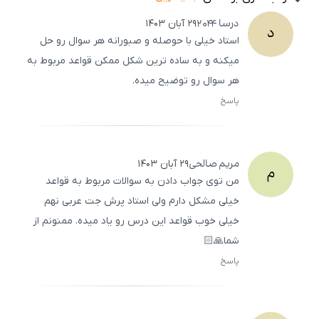
درسا
2044
۲۹ آبان ۱۴۰۳
د
استاد خیلی با حوصله و صبورانه هر سوال رو حل
میکنه و به ساده ترین شکل ممکن قواعد مربوط به
هر سوال رو توضیح میده.
پاسخ
ثبت
500
/
0
مریم
صالحی
۲۹ آبان ۱۴۰۳
م
من توی جواب دادن به سوالات مربوط به قواعد
خیلی مشکل دارم ولی استاد پرش جت عربی نهم
خیلی خوب قواعد این درس رو یاد میده. ممنونم از
شما🙏🏻
پاسخ
ثبت
500
/
0