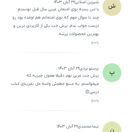
شیرین
اصلانی
۲۹ آبان ۱۴۰۳
ش
با این بسته توی امتحان عربی سال قبل تونستم
چند تا سوال مهم که توی امتحانم هم اومده بود رو
درست جواب بدم. پرش جت یکی از کاربردی ترین و
بهترین محصولات پرشه.
پاسخ
ثبت
500
/
0
پرستو
یزدی
۲۹ آبان ۱۴۰۳
پ
پرش جت عربی نهم دقیقا همون چیزیه که
میخواستم. یه منبع مطمئن واسه حل تمرینای کتاب
درسی😍
پاسخ
ثبت
500
/
0
نیما
محمدی
۲۹ آبان ۱۴۰۳
ن