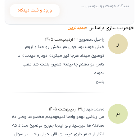
ورود و ثبت دیدگاه
مرتب‌سازی براساس :
جدیدترین
راحیل
منصوری
۳۱ اردیبهشت ۱۴۰۵
ر
خیلی خوب بود چون هر بخش رو جدا و آروم
توضیح میداد هرجا گیر میکردم دوباره میدیدم تا
کامل تو ذهنم جا بیفته همین باعث شد عقب
نمونم
پاسخ
ثبت
500
/
0
محمد
مهدی
۳۱ اردیبهشت ۱۴۰۵
م
من ریاضی نهمو واقعا نمیفهمیدم مخصوصا وقتی به
معادله ها میرسید ولی اینجا جوری توضیح میداد که
انگار از صفر داری میسازی الان خیلی راحت تر سوال