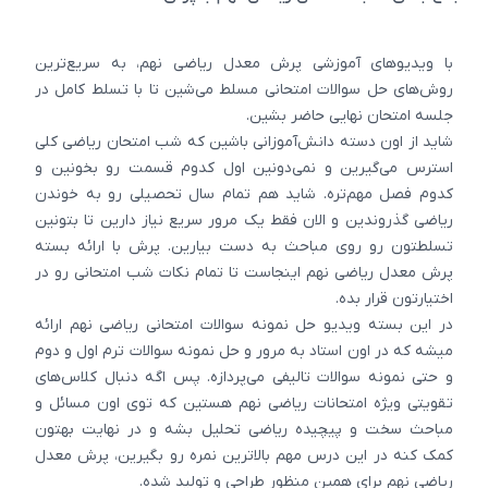
با ویدیوهای آموزشی پرش معدل ریاضی نهم، به سریع‌ترین
روش‌های حل سوالات امتحانی مسلط می‌شین تا با تسلط کامل در
جلسه امتحان نهایی حاضر بشین.
شاید از اون دسته دانش‌آموزانی باشین که شب امتحان ریاضی کلی
استرس می‌گیرین و نمی‌دونین اول کدوم قسمت رو بخونین و
کدوم فصل مهم‌تره. شاید هم تمام سال تحصیلی رو به خوندن
ریاضی گذروندین و الان فقط یک مرور سریع نیاز دارین تا بتونین
تسلطتون رو روی مباحث به دست بیارین. پرش با ارائه بسته
پرش معدل ریاضی نهم اینجاست تا تمام نکات شب امتحانی رو در
اختیارتون قرار بده.
در این بسته ویدیو حل نمونه سوالات امتحانی ریاضی نهم ارائه
میشه که در اون استاد به مرور و حل نمونه سوالات ترم اول و دوم
و حتی نمونه سوالات تالیفی می‌پردازه. پس اگه دنبال کلاس‌های
تقویتی ویژه امتحانات ریاضی نهم هستین که توی اون مسائل و
مباحث سخت و پیچیده ریاضی تحلیل بشه و در نهایت بهتون
کمک کنه در این درس مهم بالاترین نمره رو بگیرین، پرش معدل
ریاضی نهم برای همین منظور طراحی و تولید شده.