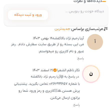
دیدگاه‌ها و نظرات
ورود و ثبت دیدگاه
مرتب‌سازی براساس :
جدیدترین
آریا
رحیم نژاد بالاگفشه
۱۹ بهمن ۱۴۰۳
آ
من این بسته رو از طریق سایت سفارش دادم . رمز
عبور و نام کاربری رو میخواستم.
پاسخ
ثبت
500
/
0
نگار
ناظم الشعرا
۲۱ اسفند ۱۴۰۳
ن
در پاسخ به @آریا رحیم نژاد بالاگفشه
با شماره 02162999657 تماس بگیرید. پشتیبانی
پرش هستن.🙏🏻کاربری و رمز ورود شما رو
براتون ارسال می‌کنن.
پاسخ
ثبت