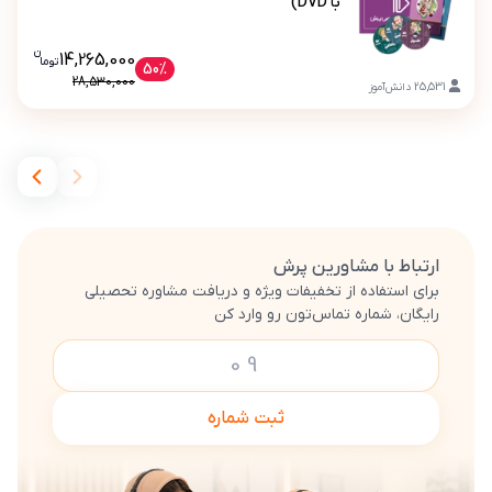
با DVD)
ن
قیمت فعلی بسته کامل معلم خصوصی پایه نهم (ک
14,265,000
تو
ما
بسته کامل معلم خصوصی پایه نهم (کتاب , VOD با DVD)
50%
28,530,000
25,531
دانش‌آموز
ارتباط با مشاورین پرش
برای استفاده از تخفیفات ویژه و دریافت مشاوره تحصیلی
رایگان، شماره تماس‌تون رو وارد کن
ثبت شماره