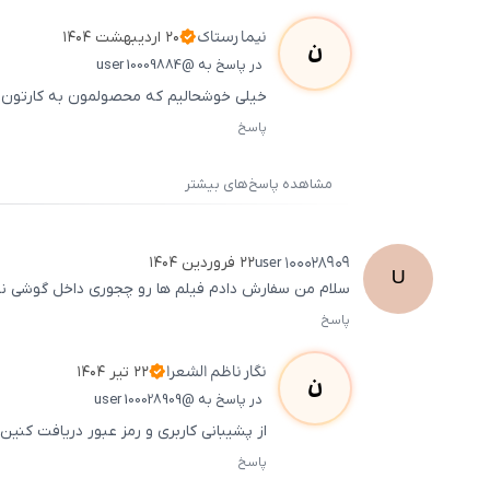
نیما
رستاک
۲۰ اردیبهشت ۱۴۰۴
ن
در پاسخ به @user 10009884
خیلی خوشحالیم که محصولمون به کارتون او
پاسخ
مشاهده پاسخ‌های بیشتر
user
100028909
۲۲ فروردین ۱۴۰۴
U
سلام من سفارش دادم فیلم ها رو چجوری داخل گوشی نگ
پاسخ
نگار
ناظم الشعرا
۲۲ تیر ۱۴۰۴
ن
در پاسخ به @user 100028909
از پشیبانی کاربری و رمز عبور دریافت کنین 
پاسخ