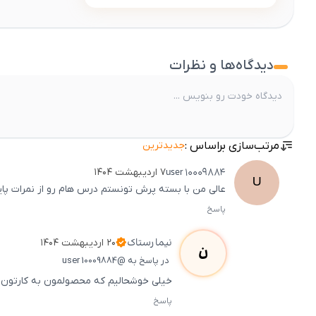
دیدگاه‌ها و نظرات
مرتب‌سازی براساس :
جدیدترین
user
10009884
۷ اردیبهشت ۱۴۰۴
U
عالی من با بسته پرش تونستم درس هام رو از نمرات پایین به 20
پاسخ
نیما
رستاک
۲۰ اردیبهشت ۱۴۰۴
ن
در پاسخ به @user 10009884
خیلی خوشحالیم که محصولمون به کارتون او
پاسخ