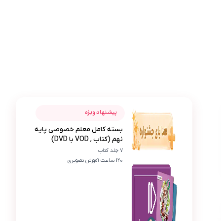
عکس محصول بسته کامل معلم خصوصی پایه نهم (کتاب , VOD با DVD
یاسمن غلامی
پیشنهاد ویژه
بسته کامل معلم خصوصی پایه
ی
نهم (کتاب , VOD با DVD)
مطمئنم می‌تونم معدل بیست بگیرم امسال. تمام وید
7 جلد کتاب
120 ساعت آموزش تصویری