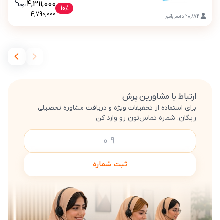
ن
قیمت فعلی بسته معلم خصوصی ریاضی شش
4,311,000
تو
ما
بسته معلم خصوصی ریاضی ششم دبستان (کتاب , VOD با DVD)
10%
4,790,000
20,872
دانش‌آموز
ارتباط با مشاورین پرش
برای استفاده از تخفیفات ویژه و دریافت مشاوره تحصیلی
رایگان، شماره تماس‌تون رو وارد کن
ثبت شماره