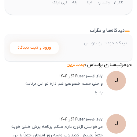
تلگرام
واتساپ
ایتا
بله
کپی لینک
دیدگاه‌ها و نظرات
ورود و ثبت دیدگاه
مرتب‌سازی براساس :
جدیدترین
user
100061407
۴ آذر ۱۴۰۴
U
و حتی معلم خصوصی هم داره تو این برنامه
پاسخ
ثبت
500
/
0
user
100061407
۴ آذر ۱۴۰۴
U
می‌خوایش ازتون دارم میگم برنامه پرش خیلی خوبه
حتماً نصبش کنید ولی واسه روز امتحان حتماً با این