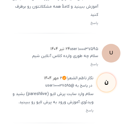
آموزش ببینید و کاملاً همه مشکلاتتون رو برطرف
کنید
پاسخ
ثبت
500
/
0
user
100037595
۲۴ تیر ۱۴۰۴
U
سلام چه طوری وارده کلاس آنلاین شیم
پاسخ
ثبت
500
/
0
نگار
ناظم الشعرا
۲ مهر ۱۴۰۴
ن
در پاسخ به @user 100037595
سلام وارد سایت پرش لایو (pareshlive) بشید و
ویدئوی آموزش ورود به پرش لایو رو ببینید.
پاسخ
ثبت
500
/
0