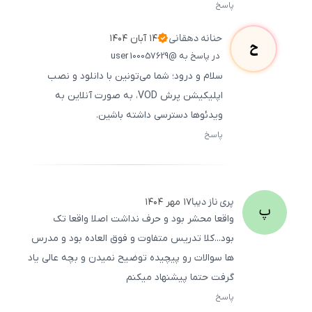
پاسخ
ثبت
500
/
0
حنانه
دهقانی
۱۴ آبان ۱۴۰۴
ح
در پاسخ به @user 100057629
سلام و درود؛ شما می‌تونین با دانلود و نصب
اپلیکیشن پرش VOD، به صورت آنلاین به
ویدئوها دسترسی داشته باشین.
پاسخ
ثبت
500
/
0
پری ناز
دیبا
۱۷ مهر ۱۴۰۴
پ
واقعا محشر بود و حرف نداشت اصلا واقعا تک
بود...کلا تدریس متفاوت و فوق العاده بود و مدرس
ها سوالات رو پیچیده توضیح نمیدن و بچه عالی یاد
گرفت حتما پیشنهاد میکنم
پاسخ
ثبت