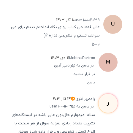
500
/
0
user
100011039
۱۰ آذر ۱۴۰۳
U
عالی فقط من کلاب رو ی نگاه انداختم دیدم برای من
سوالات تستی و تشریحی نداره ؟(
پاسخ
ثبت
500
/
0
Mobina
Pariroo
۱۱ دی ۱۴۰۳
M
در پاسخ به @رادمهر آذری
بر قرار باشید
پاسخ
ثبت
500
/
0
رادمهر
آذری
۱۴ آذر ۱۴۰۳
ر
در پاسخ به @user 100011039
سلام امیدوارم حال‌تون عالی باشه در ایستگاه‌های
تثبیت تعداد زیادی نمونه سوال از هر مبحث با
انواع تستی، تشریحی و .. قرار داده شده موفق