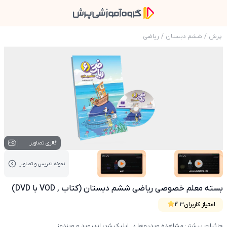
پرش
/
ششم دبستان
/
ریاضی
عکس محصول بسته معلم خصوصی ریاضی ششم دبستان (کت
1
گالری تصاویر
نمونه تدریس‌ و تصاویر
عکس کاور نمونه تدریس
عکس کاور نمونه تدریس
بسته معلم خصوصی ریاضی ششم دبستان (کتاب , VOD با DVD)
امتیاز کاربران
4.3
جزئیات بیشتر: مشاهده ویدیوها در اپلیکیشن اندروید و ویندوز