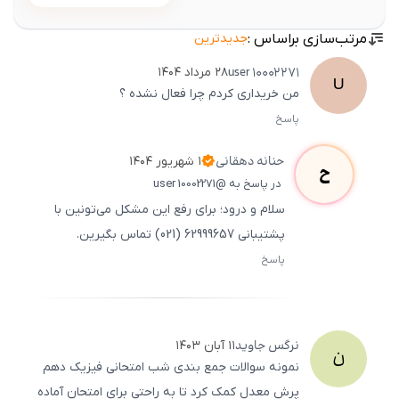
مرتب‌سازی براساس :
جدیدترین
user
10002271
۲۸ مرداد ۱۴۰۴
U
من خریداری کردم چرا فعال نشده ؟
پاسخ
ثبت
500
/
0
حنانه
دهقانی
۱ شهریور ۱۴۰۴
ح
در پاسخ به @user 10002271
سلام و درود؛ برای رفع این مشکل می‌تونین با
پشتیبانی 62999657 (021) تماس بگیرین.
پاسخ
ثبت
500
/
0
نرگس
جاوید
۱۱ آبان ۱۴۰۳
ن
نمونه سوالات جمع بندی شب امتحانی فیزیک دهم
پرش معدل کمک کرد تا به راحتی برای امتحان آماده