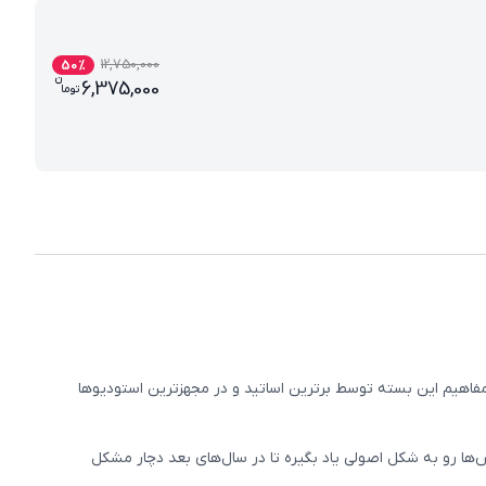
12,750,000
50
%
ن
قیمت فعلی بسته کامل معلم خصوصی سوم دبس
6,375,000
تو
ما
اهیم این بسته توسط برترین اساتید و در مجهزترین استودیوها
ها رو به شکل اصولی یاد بگیره تا در سال‌های بعد دچار مشکل