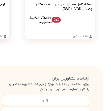
بسته کامل معلم خصوصی سوم دبستان (کتاب , VOD با VD
بسته کامل معلم خصوصی سوم دبستان
طرح جامع
(کتاب , VOD با DVD)
ن
قیمت فعلی بسته کامل معلم خصوصی سوم دبستان (کتاب , VOD با  8375000
8,375,000
تو
ما
50%
16,750,000
11,928
دانش‌آموز
565
ارتباط با مشاورین پرش
برای استفاده از تخفیفات ویژه و دریافت مشاوره تحصیلی
رایگان، شماره تماس‌تون رو وارد کن