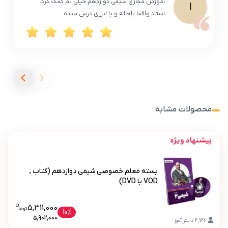
آموزش مجازی شیمی دوازدهم خیلی بم کمک کرد.
ا
استاد واقعا باحاله و با انرژی درس میده
محصولات مشابه
پیشنهاد ویژه
بسته معلم خصوصی شیمی دوازدهم (کتاب ,
VOD با DVD)
ن
قیمت فعلی بسته معلم خصوصی شیمی دوازده
5,311,000
تو
ما
بسته معلم خصوصی شیمی دوازدهم (کتاب , VOD با DVD)
10%
5,902,000
4,946
دانش‌آموز