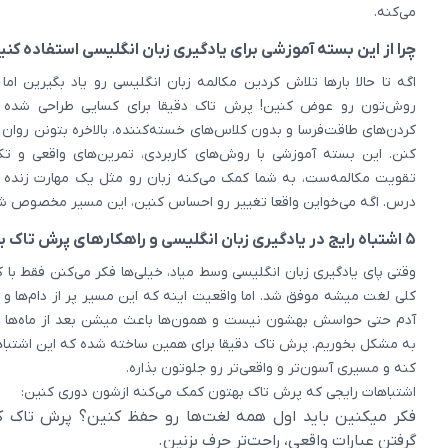
می‌کنه.
چرا از این بسته آموزشی برای یادگیری زبان انگلیسی استفاده کنی
اگه تا حالا بارها تلاش کردین مکالمه زبان انگلیسی رو یاد بگیرین ام
روش‌تون رو عوض کنین! پرش تاک دقیقا برای کسایی طراحی شده 
کردن‌های طاقت‌فرسا و بدون کلاس‌های خسته‌کننده، بالاخره بتونن روا
کنن. این بسته آموزشی با روش‌های کاربردی، تمرین‌های واقعی و 
تقویت مکالمه‌ست، به شما کمک می‌کنه زبان رو مثل یک مهارت زنده ی
درس. اگه می‌خواین واقعا تغییر رو احساس کنین، این مسیر مخصوص 
۵ اشتباه رایج در یادگیری زبان انگلیسی و راهکارهای پرش تاک برای جلوگیری از اون‌ها
وقتی پای یادگیری زبان انگلیسی وسط میاد، خیلی‌ها فکر می‌کنن فقط با
کلی لغت میشه موفق شد. اما واقعیت اینه که این مسیر پر از دام‌ها و ا
آدم حتی حواسش بهشون نیست و همون‌ها باعث میشن بعد از ماه‌ها ت
به مشکل بخوریم. پرش تاک دقیقا برای همین ساخته شده که این اشتباه
کنه و مسیری آسون‌تر و واقعی‌تر رو جلوتون بذاره.
اشتباهات رایجی که پرش تاک بهتون کمک می‌کنه ازشون دوری کنین:
فکر میکنین باید اول همه لغت‌ها رو حفظ کنین؟ پرش تاک کم
گرفتن عبارات واقعی، راحت‌تر حرف بزنین.