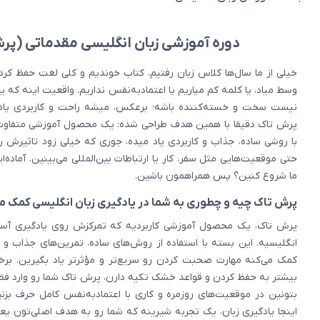
دوره آموزشی زبان انگلیسی مقدماتی (پر
خیلی از ما سال‌ها کلاس زبان رفتیم، کتاب خوندیم و کلی لغت حفظ کردی
وسط میاد، یا کلمه کم میاریم یا اعتماد‌به‌نفس نداریم. واقعیت اینه که یا
نیست سخت و خسته‌کننده باشه؛ برعکس، میشه راحت و کاربردی یاد 
پرش تاک دقیقا با همین هدف طراحی شده: یک محصول آموزشی متفاوت 
با روشی ساده، جذاب و کاربردی یاد میده، جوری که خیلی زود تاثیرش ر
حتی موقعیت‌هایی مثل سفر، کار یا ارتباطات بین‌المللی می‌بینین. آماده‌
ما شروع کنین؟ پس همراهمون باشین.
پرش تاک چیه و چطوری به شما در یادگیری زبان انگلیسی کمک می
پرش تاک، یک محصول آموزشی کاربردیه که تمرکزش روی یادگیری آسان
انگلیسیه. این بسته با استفاده از روش‌های ساده، تمرین‌های جذاب و 
کمک می‌کنه مهارت صحبت کردن رو سریع‌تر و مؤثرتر یاد بگیرین. بر
بیشتر به حفظ کردن و قواعد خشک تکیه دارن، پرش تاک شما رو وارد فضا
بتونین در موقعیت‌های روزمره و کاری با اعتمادبه‌نفس کامل حرف بزنین
اینجا یادگیری زبان، یک تجربه شیرینه که شما رو به هدف اصلی‌تون یعن