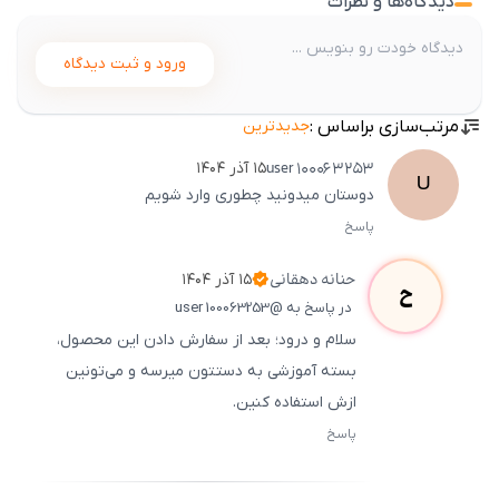
دیدگاه‌ها و نظرات
ورود و ثبت دیدگاه
مرتب‌سازی براساس :
جدیدترین
user
100063253
۱۵ آذر ۱۴۰۴
U
دوستان میدونید چطوری وارد شویم
پاسخ
ثبت
500
/
0
حنانه
دهقانی
۱۵ آذر ۱۴۰۴
ح
در پاسخ به @user 100063253
سلام و درود؛ بعد از سفارش دادن این محصول،
بسته آموزشی به دستتون میرسه و می‌تونین
ازش استفاده کنین.
پاسخ
ثبت
500
/
0