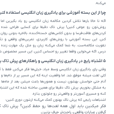
می‌کنه.
چرا از این بسته آموزشی برای یادگیری زبان انگلیسی استفاده کنی
اگه تا حالا بارها تلاش کردین مکالمه زبان انگلیسی رو یاد بگیرین ام
روش‌تون رو عوض کنین! پرش تاک دقیقا برای کسایی طراحی شده 
کردن‌های طاقت‌فرسا و بدون کلاس‌های خسته‌کننده، بالاخره بتونن روا
کنن. این بسته آموزشی با روش‌های کاربردی، تمرین‌های واقعی و 
تقویت مکالمه‌ست، به شما کمک می‌کنه زبان رو مثل یک مهارت زنده ی
درس. اگه می‌خواین واقعا تغییر رو احساس کنین، این مسیر مخصوص 
۵ اشتباه رایج در یادگیری زبان انگلیسی و راهکارهای پرش تاک برای جلوگیری از اون‌ها
وقتی پای یادگیری زبان انگلیسی وسط میاد، خیلی‌ها فکر می‌کنن فقط با
کلی لغت میشه موفق شد. اما واقعیت اینه که این مسیر پر از دام‌ها و ا
آدم حتی حواسش بهشون نیست و همون‌ها باعث میشن بعد از ماه‌ها ت
به مشکل بخوریم. پرش تاک دقیقا برای همین ساخته شده که این اشتباه
کنه و مسیری آسون‌تر و واقعی‌تر رو جلوتون بذاره.
اشتباهات رایجی که پرش تاک بهتون کمک می‌کنه ازشون دوری کنین:
فکر میکنین باید اول همه لغت‌ها رو حفظ کنین؟ پرش تاک کم
گرفتن عبارات واقعی، راحت‌تر حرف بزنین.