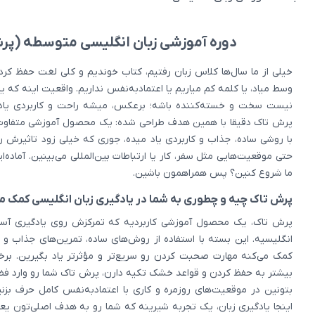
دوره آموزشی زبان انگلیسی متوسطه (پر
خیلی از ما سال‌ها کلاس زبان رفتیم، کتاب خوندیم و کلی لغت حفظ کردی
وسط میاد، یا کلمه کم میاریم یا اعتماد‌به‌نفس نداریم. واقعیت اینه که یا
نیست سخت و خسته‌کننده باشه؛ برعکس، میشه راحت و کاربردی یاد 
پرش تاک دقیقا با همین هدف طراحی شده: یک محصول آموزشی متفاوت 
با روشی ساده، جذاب و کاربردی یاد میده، جوری که خیلی زود تاثیرش ر
حتی موقعیت‌هایی مثل سفر، کار یا ارتباطات بین‌المللی می‌بینین. آماده‌
ما شروع کنین؟ پس همراهمون باشین.
پرش تاک چیه و چطوری به شما در یادگیری زبان انگلیسی کمک می
پرش تاک، یک محصول آموزشی کاربردیه که تمرکزش روی یادگیری آسان
انگلیسیه. این بسته با استفاده از روش‌های ساده، تمرین‌های جذاب و 
کمک می‌کنه مهارت صحبت کردن رو سریع‌تر و مؤثرتر یاد بگیرین. بر
بیشتر به حفظ کردن و قواعد خشک تکیه دارن، پرش تاک شما رو وارد فضا
بتونین در موقعیت‌های روزمره و کاری با اعتمادبه‌نفس کامل حرف بزنین
اینجا یادگیری زبان، یک تجربه شیرینه که شما رو به هدف اصلی‌تون یعن