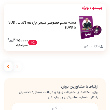
پیشنهاد ویژه
بسته معلم خصوصی شیمی یازدهم (کتاب , VOD
با DVD)
ن
قیمت فعلی بسته معلم خصوصی شیمی یازدهم 
4,951,000
تو
ما
بسته معلم خصوصی شیمی یازدهم (کتاب , VOD با DVD)
10%
5,502,000
7,409
دانش‌آموز
ارتباط با مشاورین پرش
برای استفاده از تخفیفات ویژه و دریافت مشاوره تحصیلی
رایگان، شماره تماس‌تون رو وارد کن