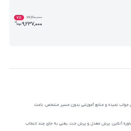
32,410,000
71
%
ن
قیمت فعلی طرح جامع پایه پنجم (کتاب , VOD) 9237000
9,237,000
تو
ما
وزش جواب نمیده و منابع آموزشی بدون مسیر مشخص، باعث
اوره آنلاین، پرش معدل و پرش جت. یعنی به جای چند انتخاب