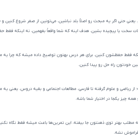
یعنی حتی اگر یه مبحث رو اصلاً بلد نباشین، می‌تونین از صفر شروع کنین و ق
حات سخت یا پیچیده بشین. هدف اینه که شما واقعاً بفهمین، نه اینکه فقط حف
اینکه فقط حفظشون کنین. برای هر درس بهتون توضیح داده میشه که چرا یه م
ین خودتون راه حل رو پیدا کنین.
از ریاضی و علوم گرفته تا فارسی، مطالعات اجتماعی و بقیه دروس. یعنی یه
همه چیز یکجا در اختیار شما باشه.
ه مطلب بهتر توی ذهنتون جا بیفته. این تمرین‌ها باعث میشه فقط نگاه نکنین، 
فراموش نشه.