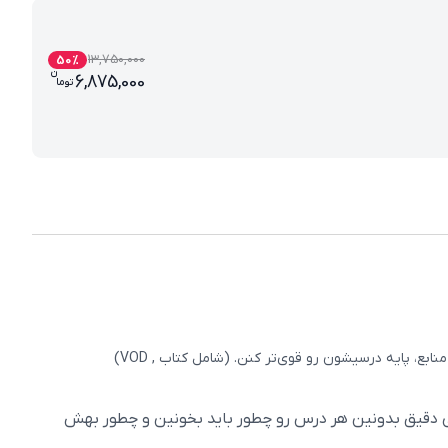
13,750,000
50
%
ن
قیمت فعلی بسته کامل معلم خصوصی پنجم دب
6,875,000
تو
ما
، پایه درسیشون رو قوی‌تر کنن. (شامل کتاب , VOD)
ی دقیق بدونین هر درس رو چطور باید بخونین و چطور بهش