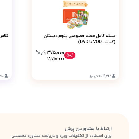
بسته کامل معلم خصوصی پنجم دبستان (کتاب , VOD با VD
بسته کامل معلم خصوصی پنجم دبستان
کلاس‌
(کتاب , VOD با DVD)
ن
قیمت فعلی بسته کامل معلم خصوصی پنجم دبستان (کتاب , VOD با 9375000
9,375,000
تو
ما
50%
18,750,000
14,322
دانش‌آموز
310
ارتباط با مشاورین پرش
برای استفاده از تخفیفات ویژه و دریافت مشاوره تحصیلی