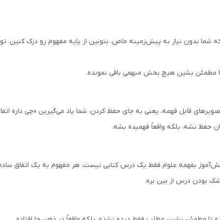
شما بدون نیاز به پیش‌زمینه خاص، بتونین از پایه مفهوم رو درک کنین. تو
تا مطمئن بشین هیچ بخش مبهمی باقی نمونده.
ویرهای قابل فهمه. یعنی به جای حفظ کردن، شما یاد می‌گیرین «چی داره اتفاق
 حفظ نشه، بلکه واقعاً فهمیده بشه.
انش‌آموز بفهمه علوم فقط یک درس کتابی نیست. هر مفهوم به یک اتفاق ساده 
شک بودن درس از بین بره.
ه تا مطمئن بشین مطلب فقط دیده نشده، بلکه واقعاً در ذهن جا افتاده.