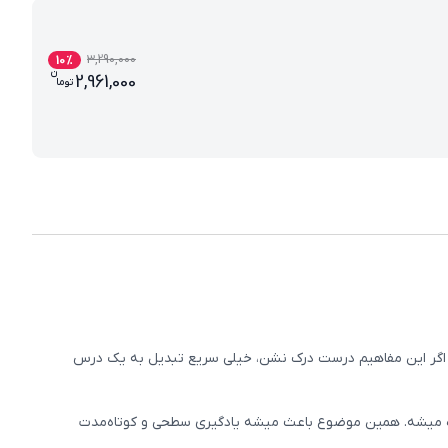
3,290,000
10
%
ن
قیمت فعلی بسته معلم خصوصی علوم پنجم 
2,961,000
تو
ما
شن. اگر این مفاهیم درست درک نشن، خیلی سریع تبدیل به یک درس
ده میشه. همین موضوع باعث میشه یادگیری سطحی و کوتاه‌مدت