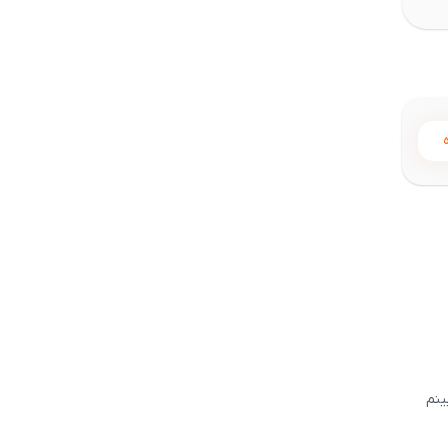
5
ینم