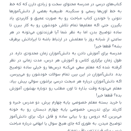
کتاب‌های درسی در مدرسه محتوای سخت و زیادی دارن که که خط
به خط اون‌ها رسمی و سنگینه. طبیعیه بعضی از دانش‌آموزها
نتونن با خوندن کتاب مباحث رو به صورت عمیق و کاربردی یاد
بگیرن. حتی اگه معلم‌ها تمام تلاش خودشون رو به کار ببرن تا
ساده توضیح بدن، اما به نظر شما آیا فرزندتون می‌تونه در هر
ساعتی از شبانه روز با معلمش در ارتباط باشه تا ایراداتش برطرف
بشه؟ قطعا خیر!
مدرسه برای آموزش دادن به دانش‌آموزان زمان محدودی داره. در
طول زمان برگزاری کلاس و آموزش هر درس، مدت زمانی در نظر
گرفته شده که معلم سعی می‌کنه درس‌ها رو خیلی ساده توضیح
بده. دانش‌آموزان در این بین تمام سوالات خودشون رو می‌پرسن.
اگه دانش‌آموزان درباره هر مبحث درسی براشون سوالی پیش بیاد،
معلم می‌تونه وقت بذاره تا اون مطلب رو دوباره بهشون آموزش
بده؟ قطعا خیر!
با خرید بسته معلم خصوصی پایه چهارم پرش، دو مدرس خبره و
کاربلد برای تدریس خصوصی پایه چهارم دبستان رو به خونه
می‌برین که دروس رو با بیانی ساده و قابل درک برای دانش‌آموز
توضیح میدن. به طوری که جای هیچ سوال یا ابهامی درباره مباحث
درسی برای فرزندتون باقی نمونه.