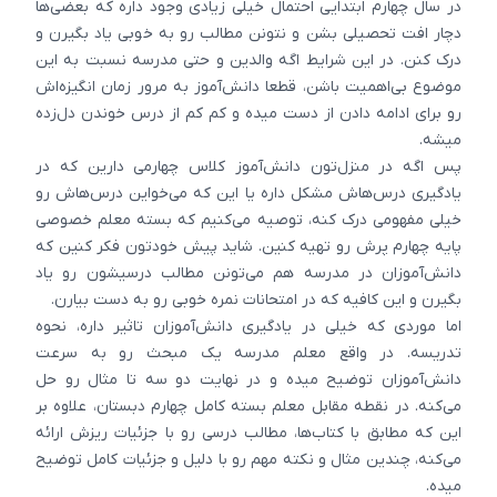
در سال چهارم ابتدایی احتمال خیلی زیادی وجود داره که بعضی‌ها
دچار افت تحصیلی بشن و نتونن مطالب رو به خوبی یاد بگیرن و
درک کنن. در این شرایط اگه والدین و حتی مدرسه نسبت به این
موضوع بی‌اهمیت باشن، قطعا دانش‌آموز به مرور زمان انگیزه‌اش
رو برای ادامه دادن از دست میده و کم کم از درس خوندن دل‌زده
میشه.
پس اگه در منزل‌تون دانش‌آموز کلاس چهارمی دارین که در
یادگیری درس‌هاش مشکل داره یا این که می‌خواین درس‌هاش رو
خیلی مفهومی درک کنه، توصیه می‌کنیم که بسته معلم خصوصی
پایه چهارم پرش رو تهیه کنین. شاید پیش خودتون فکر کنین که
دانش‌آموزان در مدرسه هم می‌تونن مطالب درسیشون رو یاد
بگیرن و این کافیه که در امتحانات نمره خوبی رو به دست بیارن.
اما موردی که خیلی در یادگیری دانش‌آموزان تاثیر داره، نحوه
تدریسه. در واقع معلم مدرسه یک مبحث رو به سرعت
دانش‌آموزان توضیح میده و در نهایت دو سه تا مثال رو حل
می‌کنه. در نقطه مقابل معلم بسته کامل چهارم دبستان، علاوه بر
این که مطابق با کتاب‌ها، مطالب درسی رو با جزئیات ریزش ارائه
می‌کنه، چندین مثال و نکته مهم رو با دلیل و جزئیات کامل توضیح
میده.