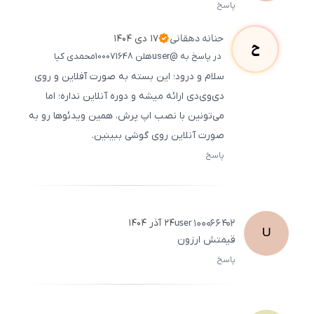
پاسخ
ثبت
500
/
0
حنانه
دهقانی
۱۷ دی ۱۴۰۴
ح
در پاسخ به @userهلن 100071648محمدی کیا
سلام و درود؛ این بسته به‌ صورت آفلاین و روی
دی‌وی‌دی ارائه میشه و دوره آنلاین نداره؛ اما
می‌تونین با نصب اپ پرش‌، همین ویدئوها رو به‌
صورت آنلاین روی گوشی ببینین.
پاسخ
ثبت
500
/
0
user
100066402
۲۴ آذر ۱۴۰۴
U
قیمتش ارزون
پاسخ
ثبت
500
/
0