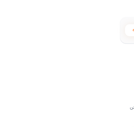
5
نن
5