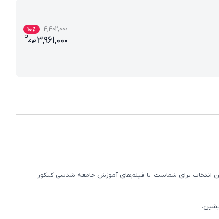
4,402,000
10
%
ن
قیمت فعلی بسته معلم خصوصی جامعه شن
3,961,000
تو
ما
انتخاب برای شماست. با فیلم‌های آموزش جامعه شناسی کنکور
یشین.