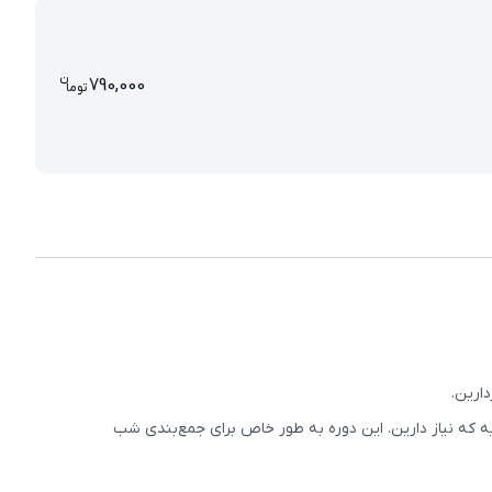
ن
قیمت پرش معدل اجتماعی نهم 000
790,000
تو
ما
ارین.
ه که نیاز دارین. این دوره به‌ طور خاص برای جمع‌بندی شب